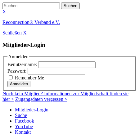
Suchen
nach:
X
Zum
Reconnection® Verband e.V.
Inhalt
Schließen X
springen
Mitglieder-Login
Anmelden
Benutzername:
Passwort:
Remember Me
Anmelden
Noch
kein Mitglied
? Informationen zur Mitgliedschaft finden sie
hier >
Zugangsdaten vergessen >
Mitglieder-Login
Suche
Facebook
YouTube
Kontakt