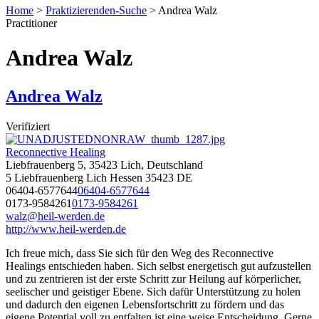
Home
>
Praktizierenden-Suche
>
Andrea Walz
Practitioner
Andrea Walz
Andrea Walz
Verifiziert
Reconnective Healing
Liebfrauenberg 5, 35423 Lich, Deutschland
5 Liebfrauenberg
Lich
Hessen
35423
DE
06404-6577644
06404-6577644
0173-9584261
0173-9584261
walz@heil-werden.de
http://www.heil-werden.de
Ich freue mich, dass Sie sich für den Weg des Reconnective
Healings entschieden haben. Sich selbst energetisch gut aufzustellen
und zu zentrieren ist der erste Schritt zur Heilung auf körperlicher,
seelischer und geistiger Ebene. Sich dafür Unterstützung zu holen
und dadurch den eigenen Lebensfortschritt zu fördern und das
eigene Potential voll zu entfalten ist eine weise Entscheidung. Gerne