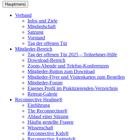
Hauptmenü
Verband
Infos und Ziele
Mitgliedschaft
Satzung
Vorstand
Tag der offenen Tür
Mitglieder-Bereich
Tag der offenen Tür 2025 – Teilnehmer-Hilfe
Download-Bereich
Zoom-Abende und Telefon-Konferenzen
Mitglieder-Button zum Download
Mitglieder-Flyer und Visitenkarten zum Bestellen
Mitglieder-Forum
Eigenes Profil im Praktizierenden-Verzeichnis
Retreat-Galerie
Reconnective Healing®
Einführung
The Reconnection®
Ablauf einer Sitzung
Häufig gestellte Fragen
Wissenschaft
Reconnective Kids®
Reconnective Animals®