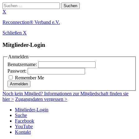
Suchen
nach:
X
Zum
Reconnection® Verband e.V.
Inhalt
Schließen X
springen
Mitglieder-Login
Anmelden
Benutzername:
Passwort:
Remember Me
Anmelden
Noch
kein Mitglied
? Informationen zur Mitgliedschaft finden sie
hier >
Zugangsdaten vergessen >
Mitglieder-Login
Suche
Facebook
YouTube
Kontakt