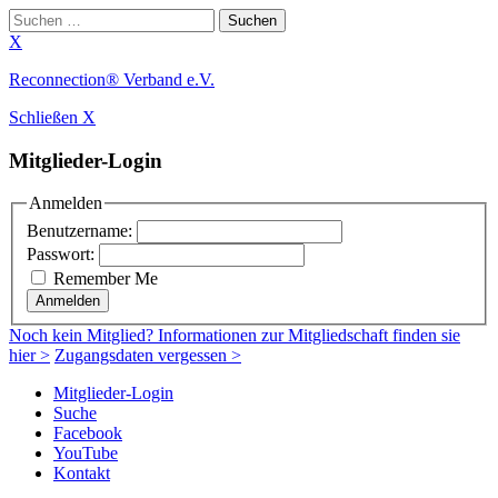
Suchen
nach:
X
Zum
Reconnection® Verband e.V.
Inhalt
Schließen X
springen
Mitglieder-Login
Anmelden
Benutzername:
Passwort:
Remember Me
Anmelden
Noch
kein Mitglied
? Informationen zur Mitgliedschaft finden sie
hier >
Zugangsdaten vergessen >
Mitglieder-Login
Suche
Facebook
YouTube
Kontakt