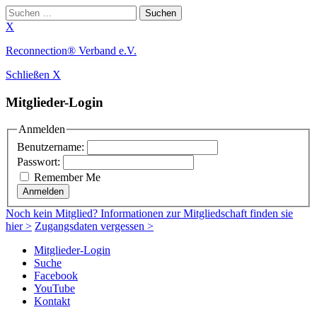
Suchen
nach:
X
Zum
Reconnection® Verband e.V.
Inhalt
Schließen X
springen
Mitglieder-Login
Anmelden
Benutzername:
Passwort:
Remember Me
Anmelden
Noch
kein Mitglied
? Informationen zur Mitgliedschaft finden sie
hier >
Zugangsdaten vergessen >
Mitglieder-Login
Suche
Facebook
YouTube
Kontakt