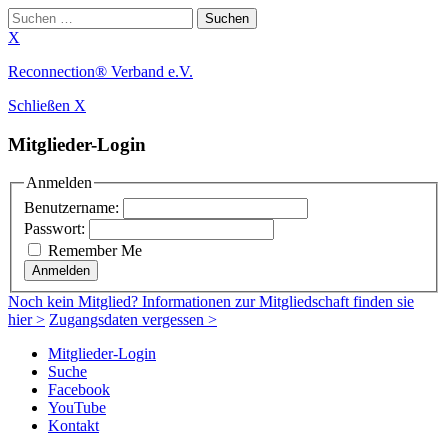
Suchen
nach:
X
Zum
Reconnection® Verband e.V.
Inhalt
Schließen X
springen
Mitglieder-Login
Anmelden
Benutzername:
Passwort:
Remember Me
Anmelden
Noch
kein Mitglied
? Informationen zur Mitgliedschaft finden sie
hier >
Zugangsdaten vergessen >
Mitglieder-Login
Suche
Facebook
YouTube
Kontakt