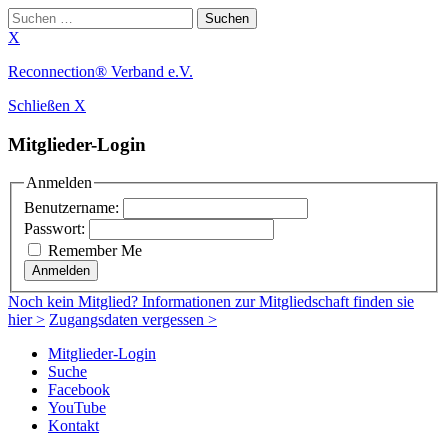
Suchen
nach:
X
Zum
Reconnection® Verband e.V.
Inhalt
Schließen X
springen
Mitglieder-Login
Anmelden
Benutzername:
Passwort:
Remember Me
Anmelden
Noch
kein Mitglied
? Informationen zur Mitgliedschaft finden sie
hier >
Zugangsdaten vergessen >
Mitglieder-Login
Suche
Facebook
YouTube
Kontakt