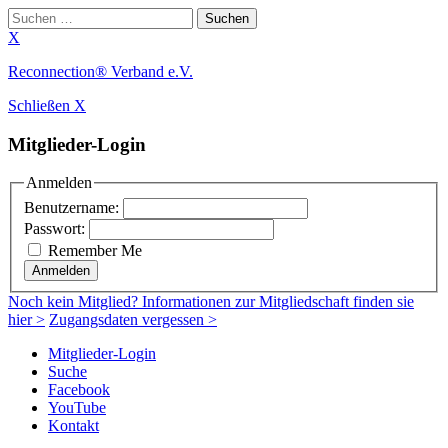
Suchen
nach:
X
Zum
Reconnection® Verband e.V.
Inhalt
Schließen X
springen
Mitglieder-Login
Anmelden
Benutzername:
Passwort:
Remember Me
Anmelden
Noch
kein Mitglied
? Informationen zur Mitgliedschaft finden sie
hier >
Zugangsdaten vergessen >
Mitglieder-Login
Suche
Facebook
YouTube
Kontakt