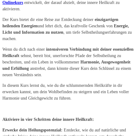
Onlinekurs
entwickelt, der darauf abzielt, deine innere Heilkraft zu
aktivieren.
Der Kurs bietet dir eine Reise zur Entdeckung deiner
einzigartigen
heilenden Energien
und lehrt dich, das kraftvolle Geschenk von
Energie,
Licht und Information zu nutzen
, um tiefe Selbstheilungserfahrungen zu
machen.
Wenn du dich nach einer
intensiveren Verbindung mit deiner essenziellen
Heilkraft
sehnst, bereit bist, unerforschte Pfade der Selbstheilung zu
beschreiten, und ein Leben in vollkommener
Harmonie, Ausgewogenheit
und Erfüllung
anstrebst, dann könnte dieser Kurs dein Schlüssel zu einem
neuen Verständnis sein.
In diesem Kurs lernst du, wie du die schlummernden Heilkräfte in dir
erwecken kannst, um dein Wohlbefinden zu steigern und ein Leben voller
Harmonie und Gleichgewicht zu führen.
Aktiviere in vier Schritten deine innere Heilkraft:
Erwecke dein Heilungspotenzial:
Entdecke, wie du auf natürliche und