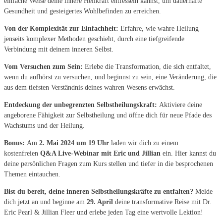
einfache Weise deine innere Heilkraft entfesseln kannst, um dauerhafte
Gesundheit und gesteigertes Wohlbefinden zu erreichen.
Von der Komplexität zur Einfachheit:
Erfahre, wie wahre Heilung
jenseits komplexer Methoden geschieht, durch eine tiefgreifende
Verbindung mit deinem inneren Selbst.
Vom Versuchen zum Sein:
Erlebe die Transformation, die sich entfaltet,
wenn du aufhörst zu versuchen, und beginnst zu sein, eine Veränderung, die
aus dem tiefsten Verständnis deines wahren Wesens erwächst.
Entdeckung der unbegrenzten Selbstheilungskraft:
Aktiviere deine
angeborene Fähigkeit zur Selbstheilung und öffne dich für neue Pfade des
Wachstums und der Heilung.
Bonus:
Am
2. Mai 2024 um 19 Uhr
laden wir dich zu einem
kostenfreien
Q&A Live-Webinar mit Eric und Jillian
ein. Hier kannst du
deine persönlichen Fragen zum Kurs stellen und tiefer in die besprochenen
Themen eintauchen.
Bist du bereit, deine inneren Selbstheilungskräfte zu entfalten?
Melde
dich jetzt an und beginne am
29. April
deine transformative Reise mit Dr.
Eric Pearl & Jillian Fleer und erlebe jeden Tag eine wertvolle Lektion!