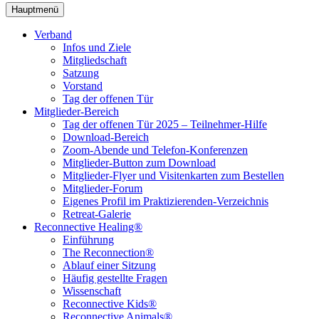
Hauptmenü
Verband
Infos und Ziele
Mitgliedschaft
Satzung
Vorstand
Tag der offenen Tür
Mitglieder-Bereich
Tag der offenen Tür 2025 – Teilnehmer-Hilfe
Download-Bereich
Zoom-Abende und Telefon-Konferenzen
Mitglieder-Button zum Download
Mitglieder-Flyer und Visitenkarten zum Bestellen
Mitglieder-Forum
Eigenes Profil im Praktizierenden-Verzeichnis
Retreat-Galerie
Reconnective Healing®
Einführung
The Reconnection®
Ablauf einer Sitzung
Häufig gestellte Fragen
Wissenschaft
Reconnective Kids®
Reconnective Animals®