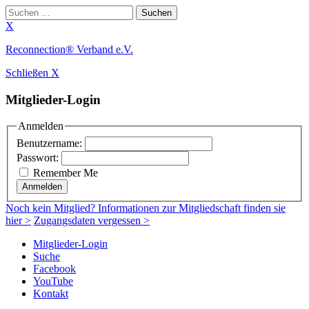
Suchen
nach:
X
Zum
Reconnection® Verband e.V.
Inhalt
Schließen X
springen
Mitglieder-Login
Anmelden
Benutzername:
Passwort:
Remember Me
Anmelden
Noch
kein Mitglied
? Informationen zur Mitgliedschaft finden sie
hier >
Zugangsdaten vergessen >
Mitglieder-Login
Suche
Facebook
YouTube
Kontakt