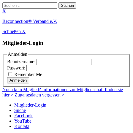
Suchen
nach:
X
Zum
Reconnection® Verband e.V.
Inhalt
Schließen X
springen
Mitglieder-Login
Anmelden
Benutzername:
Passwort:
Remember Me
Anmelden
Noch
kein Mitglied
? Informationen zur Mitgliedschaft finden sie
hier >
Zugangsdaten vergessen >
Mitglieder-Login
Suche
Facebook
YouTube
Kontakt