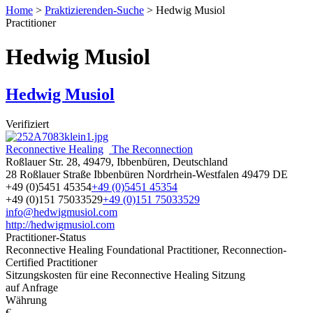
Home
>
Praktizierenden-Suche
>
Hedwig Musiol
Practitioner
Hedwig Musiol
Hedwig Musiol
Verifiziert
Reconnective Healing
The Reconnection
Roßlauer Str. 28, 49479, Ibbenbüren, Deutschland
28 Roßlauer Straße
Ibbenbüren
Nordrhein-Westfalen
49479
DE
+49 (0)5451 45354
+49 (0)5451 45354
+49 (0)151 75033529
+49 (0)151 75033529
info@hedwigmusiol.com
http://hedwigmusiol.com
Practitioner-Status
Reconnective Healing Foundational Practitioner, Reconnection-
Certified Practitioner
Sitzungskosten für eine Reconnective Healing Sitzung
auf Anfrage
Währung
€