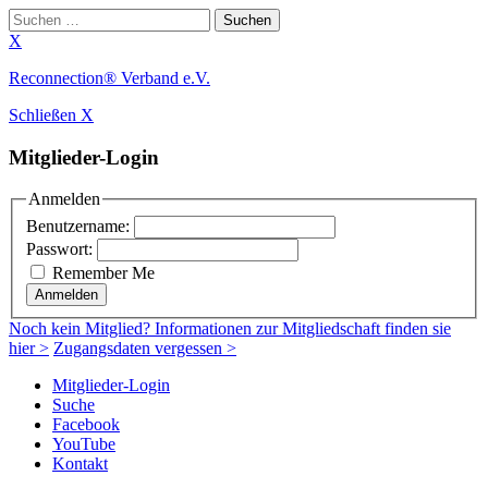
Suchen
nach:
X
Zum
Reconnection® Verband e.V.
Inhalt
Schließen X
springen
Mitglieder-Login
Anmelden
Benutzername:
Passwort:
Remember Me
Anmelden
Noch
kein Mitglied
? Informationen zur Mitgliedschaft finden sie
hier >
Zugangsdaten vergessen >
Mitglieder-Login
Suche
Facebook
YouTube
Kontakt