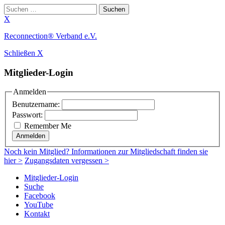
Suchen
nach:
X
Zum
Reconnection® Verband e.V.
Inhalt
Schließen X
springen
Mitglieder-Login
Anmelden
Benutzername:
Passwort:
Remember Me
Anmelden
Noch
kein Mitglied
? Informationen zur Mitgliedschaft finden sie
hier >
Zugangsdaten vergessen >
Mitglieder-Login
Suche
Facebook
YouTube
Kontakt