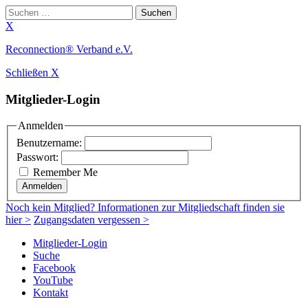
Suchen
nach:
X
Zum
Reconnection® Verband e.V.
Inhalt
Schließen X
springen
Mitglieder-Login
Anmelden
Benutzername:
Passwort:
Remember Me
Anmelden
Noch
kein Mitglied
? Informationen zur Mitgliedschaft finden sie
hier >
Zugangsdaten vergessen >
Mitglieder-Login
Suche
Facebook
YouTube
Kontakt