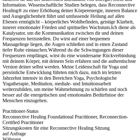
Information. Wissenschaftliche Studien belegen, dass Reconnective
Healing® zu einer Erhöhung deiner Körperenergie, inneren Balance
und Ausgeglichenheit führt und umfassende Heilung auf allen
Ebenen ermöglicht – körperliches Wohlbefinden, geistige Klarheit,
innerer emotionaler Frieden und spirituelles Wachstum.Ich diene als
Katalysator, um die Kommunikation zwischen dir und deinen
Frequenzen herzustellen. Du wirst auf einer bequemen
Massageliege liegen, die Augen schließen und in einen Zustand
tiefer Ruhe eintauchen.Während du die Schwingungen dieser
Frequenzen empfängst, wirst du eine wundersame Rückverbindung
mit deinem Körper, mit deinem Sein erfahren und die authentischste
Version deiner selbst werden. Meine Leidenschaft für Yoga und
persönliche Entwicklung führten mich dazu, mich im letzten
Jahrzehnt intensiv in den Bereichen Yoga, Psychologische
Yogatherapie, Meditation, mediale- und Intuitionsarbeit
weiterzubilden, um meine Wahrnehmung zu schärfen und noch
besser auf die energetischen und emotionalen Bedürfnisse der
Menschen einzugehen.
Practitioner-Status
Reconnective Healing Foundational Practitioner, Reconnection-
Certified Practitioner
Sitzungskosten für eine Reconnective Healing Sitzung
auf Anfrage
Währung