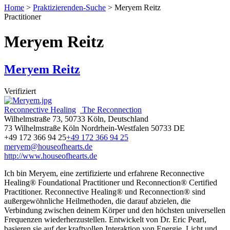
Home
>
Praktizierenden-Suche
>
Meryem Reitz
Practitioner
Meryem Reitz
Meryem Reitz
Verifiziert
Reconnective Healing
The Reconnection
Wilhelmstraße 73, 50733 Köln, Deutschland
73 Wilhelmstraße
Köln
Nordrhein-Westfalen
50733
DE
+49 172 366 94 25
+49 172 366 94 25
meryem@houseofhearts.de
http://www.houseofhearts.de
Ich bin Meryem, eine zertifizierte und erfahrene Reconnective
Healing® Foundational Practitioner und Reconnection® Certified
Practitioner. Reconnective Healing® und Reconnection® sind
außergewöhnliche Heilmethoden, die darauf abzielen, die
Verbindung zwischen deinem Körper und den höchsten universellen
Frequenzen wiederherzustellen. Entwickelt von Dr. Eric Pearl,
basieren sie auf der kraftvollen Interaktion von Energie, Licht und