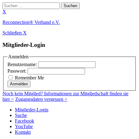
Suchen
nach:
X
Zum
Reconnection® Verband e.V.
Inhalt
Schließen X
springen
Mitglieder-Login
Anmelden
Benutzername:
Passwort:
Remember Me
Anmelden
Noch
kein Mitglied
? Informationen zur Mitgliedschaft finden sie
hier >
Zugangsdaten vergessen >
Mitglieder-Login
Suche
Facebook
YouTube
Kontakt