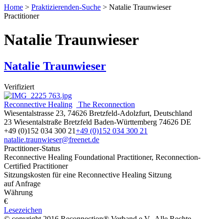
Home
>
Praktizierenden-Suche
>
Natalie Traunwieser
Practitioner
Natalie Traunwieser
Natalie Traunwieser
Verifiziert
Reconnective Healing
The Reconnection
Wiesentalstrasse 23, 74626 Bretzfeld-Adolzfurt, Deutschland
23 Wiesentalstraße
Bretzfeld
Baden-Württemberg
74626
DE
+49 (0)152 034 300 21
+49 (0)152 034 300 21
natalie.traunwieser@freenet.de
Practitioner-Status
Reconnective Healing Foundational Practitioner, Reconnection-
Certified Practitioner
Sitzungskosten für eine Reconnective Healing Sitzung
auf Anfrage
Währung
€
Lesezeichen
© copyright 2016 Reconnection® Verband e.V.. Alle Rechte