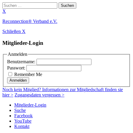
Suchen
nach:
X
Zum
Reconnection® Verband e.V.
Inhalt
Schließen X
springen
Mitglieder-Login
Anmelden
Benutzername:
Passwort:
Remember Me
Anmelden
Noch
kein Mitglied
? Informationen zur Mitgliedschaft finden sie
hier >
Zugangsdaten vergessen >
Mitglieder-Login
Suche
Facebook
YouTube
Kontakt