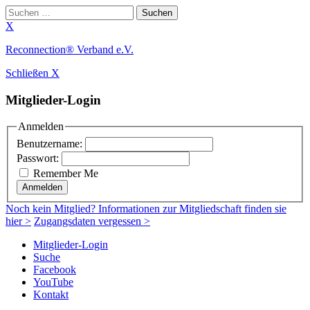
Suchen
nach:
X
Zum
Reconnection® Verband e.V.
Inhalt
Schließen X
springen
Mitglieder-Login
Anmelden
Benutzername:
Passwort:
Remember Me
Anmelden
Noch
kein Mitglied
? Informationen zur Mitgliedschaft finden sie
hier >
Zugangsdaten vergessen >
Mitglieder-Login
Suche
Facebook
YouTube
Kontakt