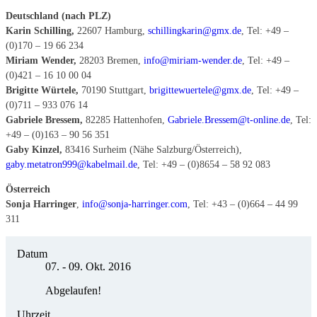
Deutschland (nach PLZ)
Karin Schilling,
22607 Hamburg,
schillingkarin@gmx.de
, Tel: +49 –
(0)170 – 19 66 234
Miriam Wender,
28203 Bremen,
info@miriam-wender.de
, Tel: +49 –
(0)421 – 16 10 00 04
Brigitte Würtele,
70190 Stuttgart,
brigittewuertele@gmx.de
, Tel: +49 –
(0)711 – 933 076 14
Gabriele Bressem,
82285 Hattenhofen,
Gabriele.Bressem@t-online.de
, Tel:
+49 – (0)163 – 90 56 351
Gaby Kinzel,
83416 Surheim (Nähe Salzburg/Österreich),
gaby.metatron999@kabelmail.de
, Tel: +49 – (0)8654 – 58 92 083
Österreich
Sonja Harringer
,
info@sonja-harringer.com
, Tel: +43 – (0)664 – 44 99
311
Datum
07. - 09. Okt. 2016
Abgelaufen!
Uhrzeit