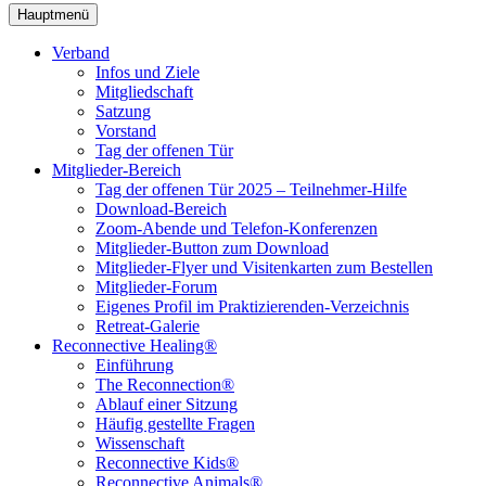
Hauptmenü
Verband
Infos und Ziele
Mitgliedschaft
Satzung
Vorstand
Tag der offenen Tür
Mitglieder-Bereich
Tag der offenen Tür 2025 – Teilnehmer-Hilfe
Download-Bereich
Zoom-Abende und Telefon-Konferenzen
Mitglieder-Button zum Download
Mitglieder-Flyer und Visitenkarten zum Bestellen
Mitglieder-Forum
Eigenes Profil im Praktizierenden-Verzeichnis
Retreat-Galerie
Reconnective Healing®
Einführung
The Reconnection®
Ablauf einer Sitzung
Häufig gestellte Fragen
Wissenschaft
Reconnective Kids®
Reconnective Animals®