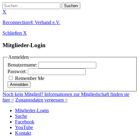
Suchen
nach:
X
Zum
Reconnection® Verband e.V.
Inhalt
Schließen X
springen
Mitglieder-Login
Anmelden
Benutzername:
Passwort:
Remember Me
Anmelden
Noch
kein Mitglied
? Informationen zur Mitgliedschaft finden sie
hier >
Zugangsdaten vergessen >
Mitglieder-Login
Suche
Facebook
YouTube
Kontakt