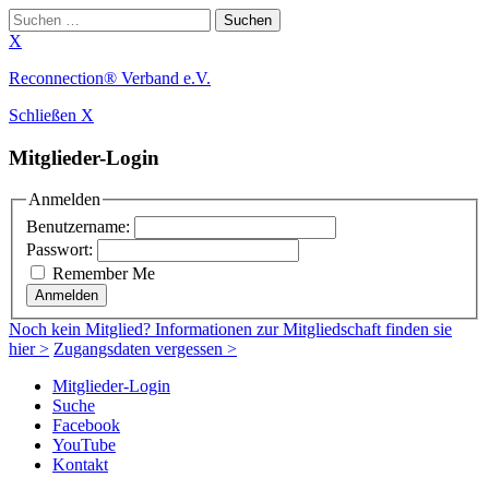
Suchen
nach:
X
Zum
Reconnection® Verband e.V.
Inhalt
Schließen X
springen
Mitglieder-Login
Anmelden
Benutzername:
Passwort:
Remember Me
Anmelden
Noch
kein Mitglied
? Informationen zur Mitgliedschaft finden sie
hier >
Zugangsdaten vergessen >
Mitglieder-Login
Suche
Facebook
YouTube
Kontakt