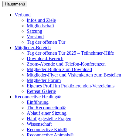
Hauptmenü
Verband
Infos und Ziele
Mitgliedschaft
Satzung
Vorstand
Tag der offenen Tür
Mitglieder-Bereich
Tag der offenen Tür 2025 – Teilnehmer-Hilfe
Download-Bereich
Zoom-Abende und Telefon-Konferenzen
Mitglieder-Button zum Download
Mitglieder-Flyer und Visitenkarten zum Bestellen
Mitglieder-Forum
Eigenes Profil im Praktizierenden-Verzeichnis
Retreat-Galerie
Reconnective Healing®
Einführung
The Reconnection®
Ablauf einer Sitzung
Häufig gestellte Fragen
Wissenschaft
Reconnective Kids®
Reconnective Animals®