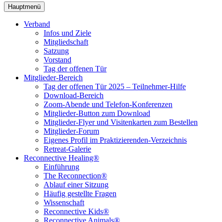
Hauptmenü
Verband
Infos und Ziele
Mitgliedschaft
Satzung
Vorstand
Tag der offenen Tür
Mitglieder-Bereich
Tag der offenen Tür 2025 – Teilnehmer-Hilfe
Download-Bereich
Zoom-Abende und Telefon-Konferenzen
Mitglieder-Button zum Download
Mitglieder-Flyer und Visitenkarten zum Bestellen
Mitglieder-Forum
Eigenes Profil im Praktizierenden-Verzeichnis
Retreat-Galerie
Reconnective Healing®
Einführung
The Reconnection®
Ablauf einer Sitzung
Häufig gestellte Fragen
Wissenschaft
Reconnective Kids®
Reconnective Animals®