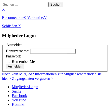
Suchen
nach:
X
Zum
Reconnection® Verband e.V.
Inhalt
Schließen X
springen
Mitglieder-Login
Anmelden
Benutzername:
Passwort:
Remember Me
Anmelden
Noch
kein Mitglied
? Informationen zur Mitgliedschaft finden sie
hier >
Zugangsdaten vergessen >
Mitglieder-Login
Suche
Facebook
YouTube
Kontakt