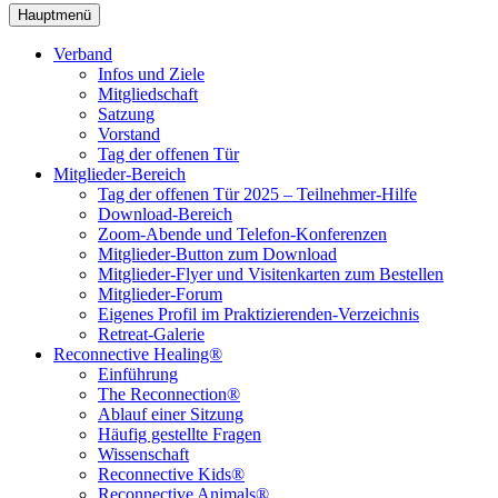
Hauptmenü
Verband
Infos und Ziele
Mitgliedschaft
Satzung
Vorstand
Tag der offenen Tür
Mitglieder-Bereich
Tag der offenen Tür 2025 – Teilnehmer-Hilfe
Download-Bereich
Zoom-Abende und Telefon-Konferenzen
Mitglieder-Button zum Download
Mitglieder-Flyer und Visitenkarten zum Bestellen
Mitglieder-Forum
Eigenes Profil im Praktizierenden-Verzeichnis
Retreat-Galerie
Reconnective Healing®
Einführung
The Reconnection®
Ablauf einer Sitzung
Häufig gestellte Fragen
Wissenschaft
Reconnective Kids®
Reconnective Animals®