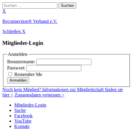
Suchen
nach:
X
Zum
Reconnection® Verband e.V.
Inhalt
Schließen X
springen
Mitglieder-Login
Anmelden
Benutzername:
Passwort:
Remember Me
Anmelden
Noch
kein Mitglied
? Informationen zur Mitgliedschaft finden sie
hier >
Zugangsdaten vergessen >
Mitglieder-Login
Suche
Facebook
YouTube
Kontakt