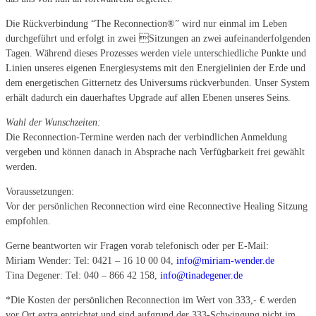
Die Rückverbindung “The Reconnection®” wird nur einmal im Leben
durchgeführt und erfolgt in zwei Sitzungen an zwei aufeinanderfolgenden
Tagen. Während dieses Prozesses werden viele unterschiedliche Punkte und
Linien unseres eigenen Energiesystems mit den Energielinien der Erde und
dem energetischen Gitternetz des Universums rückverbunden. Unser System
erhält dadurch ein dauerhaftes Upgrade auf allen Ebenen unseres Seins.
Wahl der Wunschzeiten:
Die Reconnection-Termine werden nach der verbindlichen Anmeldung
vergeben und können danach in Absprache nach Verfügbarkeit frei gewählt
werden.
Voraussetzungen:
Vor der persönlichen Reconnection wird eine Reconnective Healing Sitzung
empfohlen.
Gerne beantworten wir Fragen vorab telefonisch oder per E-Mail:
Miriam Wender: Tel: 0421 – 16 10 00 04,
info@miriam-wender.de
Tina Degener: Tel:
040 – 866 42 158,
info@tinadegener.de
*Die Kosten der persönlichen Reconnection im Wert von 333,- € werden
vor Ort extra entrichtet und sind aufgrund der 333-Schwingung nicht im