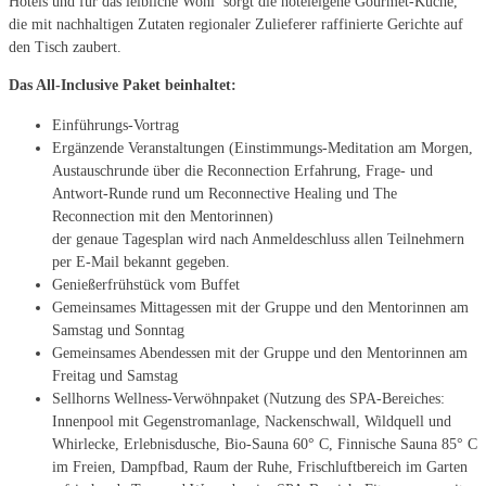
Hotels und für das leibliche Wohl sorgt die hoteleigene Gourmet-Küche,
die mit nachhaltigen Zutaten regionaler Zulieferer raffinierte Gerichte auf
den Tisch zaubert.
Das All-Inclusive Paket beinhaltet:
Einführungs-Vortrag
Ergänzende Veranstaltungen (Einstimmungs-Meditation am Morgen,
Austauschrunde über die Reconnection Erfahrung, Frage- und
Antwort-Runde rund um Reconnective Healing und The
Reconnection mit den Mentorinnen)
der genaue Tagesplan wird nach Anmeldeschluss allen Teilnehmern
per E-Mail bekannt gegeben.
Genießerfrühstück vom Buffet
Gemeinsames Mittagessen mit der Gruppe und den Mentorinnen am
Samstag und Sonntag
Gemeinsames Abendessen mit der Gruppe und den Mentorinnen am
Freitag und Samstag
Sellhorns Wellness-Verwöhnpaket (Nutzung des SPA-Bereiches:
Innenpool mit Gegenstromanlage, Nackenschwall, Wildquell und
Whirlecke, Erlebnisdusche, Bio-Sauna 60° C, Finnische Sauna 85° C
im Freien, Dampfbad, Raum der Ruhe, Frischluftbereich im Garten