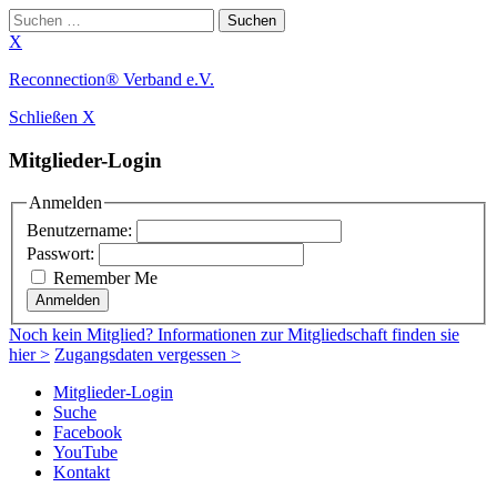
Suchen
nach:
X
Zum
Reconnection® Verband e.V.
Inhalt
Schließen X
springen
Mitglieder-Login
Anmelden
Benutzername:
Passwort:
Remember Me
Anmelden
Noch
kein Mitglied
? Informationen zur Mitgliedschaft finden sie
hier >
Zugangsdaten vergessen >
Mitglieder-Login
Suche
Facebook
YouTube
Kontakt